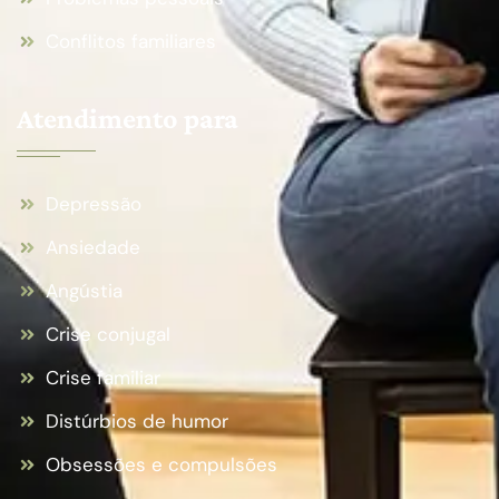
Conflitos familiares
Atendimento para
Depressão
Ansiedade
Angústia
Crise conjugal
Crise familiar
Distúrbios de humor
Obsessões e compulsões