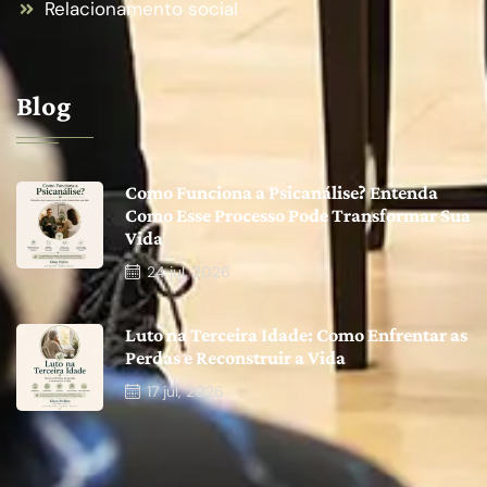
Relacionamento social
Blog
Como Funciona a Psicanálise? Entenda
Como Esse Processo Pode Transformar Sua
Vida
24
jul, 2026
Luto na Terceira Idade: Como Enfrentar as
Perdas e Reconstruir a Vida
17
jul, 2026