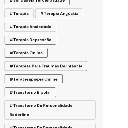
#Solidão Na Terceira Idade
#terapia
#terapia Angústia
#terapia Ansiedade
#terapia Depressão
#terapia Online
#terapias Para Traumas De Infância
#teraterapiapia Online
#transtorno Bipolar
#transtorno De Personalidade
Boderline
#Transtorno De Personalidade