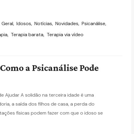
,
Geral
,
Idosos
,
Notícias
,
Novidades
,
Psicanálise
,
apia
,
Terapia barata
,
Terapia via vídeo
 Como a Psicanálise Pode
de Ajudar A solidão na terceira idade é uma
ria, a saída dos filhos de casa, a perda do
mitações físicas podem fazer com que o idoso se