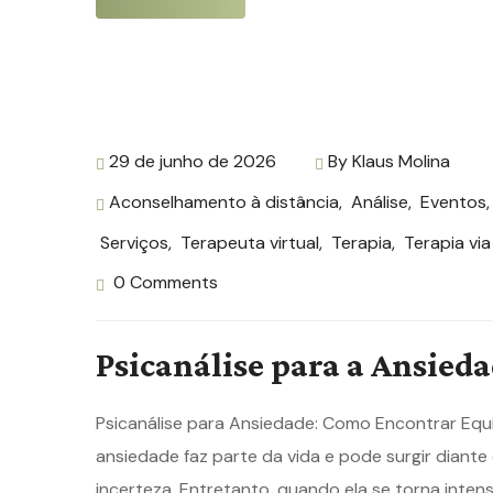
29 de junho de 2026
By
Klaus Molina
Aconselhamento à distância
,
Análise
,
Eventos
Serviços
,
Terapeuta virtual
,
Terapia
,
Terapia via
0 Comments
Psicanálise para a Ansied
Psicanálise para Ansiedade: Como Encontrar Equi
ansiedade faz parte da vida e pode surgir diant
incerteza. Entretanto, quando ela se torna intens