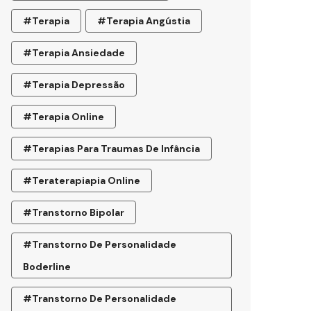
#terapia
#terapia Angústia
#terapia Ansiedade
#terapia Depressão
#terapia Online
#terapias Para Traumas De Infância
#teraterapiapia Online
#transtorno Bipolar
#transtorno De Personalidade
Boderline
#Transtorno De Personalidade