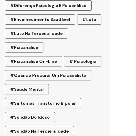
#diferença Psicologia E Psicanálise
#envelhecimento Saudável
#luto
#luto Na Terceira Idade
#psicanalise
#psicanalise On-Line
# Psicologia
#quando Procurar Um Psicanalista
#saude Mental
#sintomas Transtorno Bipolar
#solidão Do Idoso
#Solidão Na Terceira Idade