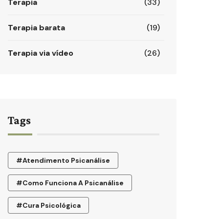
Terapia
(33)
Terapia barata
(19)
Terapia via vídeo
(26)
Tags
#atendimento Psicanálise
#como Funciona A Psicanálise
#cura Psicológica