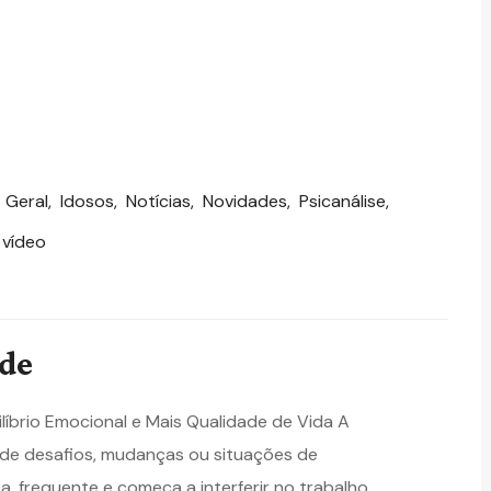
,
Geral
,
Idosos
,
Notícias
,
Novidades
,
Psicanálise
,
 vídeo
ade
líbrio Emocional e Mais Qualidade de Vida A
e de desafios, mudanças ou situações de
a, frequente e começa a interferir no trabalho,