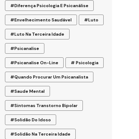
#diferença Psicologia E Psicanálise
#envelhecimento Saudável
#luto
#luto Na Terceira Idade
#psicanalise
#psicanalise On-Line
# Psicologia
#quando Procurar Um Psicanalista
#saude Mental
#sintomas Transtorno Bipolar
#solidão Do Idoso
#Solidão Na Terceira Idade