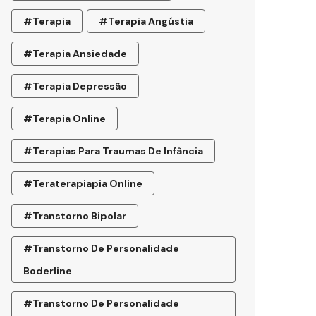
#terapia
#terapia Angústia
#terapia Ansiedade
#terapia Depressão
#terapia Online
#terapias Para Traumas De Infância
#teraterapiapia Online
#transtorno Bipolar
#transtorno De Personalidade
Boderline
#Transtorno De Personalidade