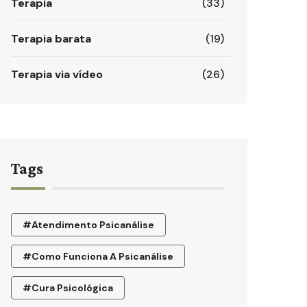
Terapia
(33)
Terapia barata
(19)
Terapia via vídeo
(26)
Tags
#atendimento Psicanálise
#como Funciona A Psicanálise
#cura Psicológica