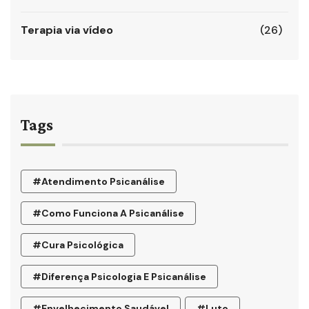
Terapia via vídeo
(26)
Tags
#atendimento Psicanálise
#como Funciona A Psicanálise
#cura Psicológica
#diferença Psicologia E Psicanálise
#envelhecimento Saudável
#luto