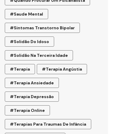
#quando Procurar Um Psicanalista
#saude Mental
#sintomas Transtorno Bipolar
#solidão Do Idoso
#Solidão Na Terceira Idade
#terapia
#terapia Angústia
#terapia Ansiedade
#terapia Depressão
#terapia Online
#terapias Para Traumas De Infância