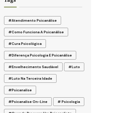
#atendimento Psicanálise
#como Funciona A Psicanálise
#cura Psicológica
#diferença Psicologia E Psicanálise
#envelhecimento Saudável
#luto
#luto Na Terceira Idade
#psicanalise
#psicanalise On-Line
# Psicologia