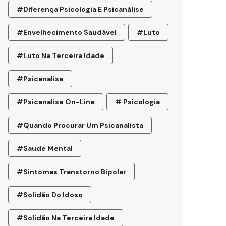
#diferença Psicologia E Psicanálise
#envelhecimento Saudável
#luto
#luto Na Terceira Idade
#psicanalise
#psicanalise On-Line
# Psicologia
#quando Procurar Um Psicanalista
#saude Mental
#sintomas Transtorno Bipolar
#solidão Do Idoso
#Solidão Na Terceira Idade