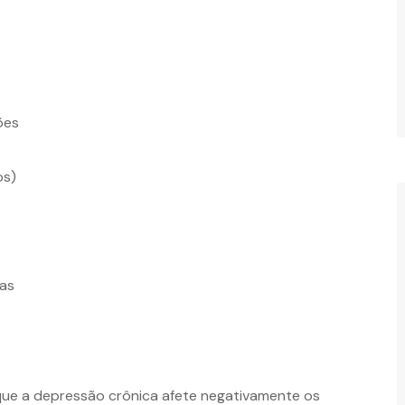
ões
os)
sas
que a depressão crônica afete negativamente os