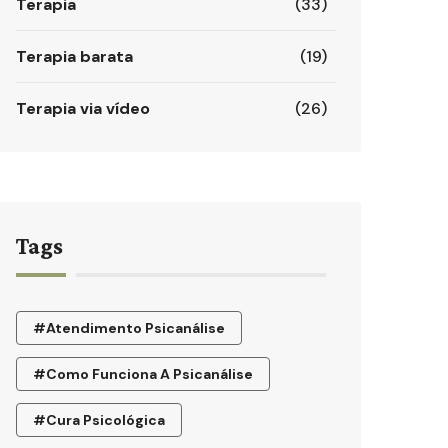
Terapia
(33)
Terapia barata
(19)
Terapia via vídeo
(26)
Tags
#atendimento Psicanálise
#como Funciona A Psicanálise
#cura Psicológica