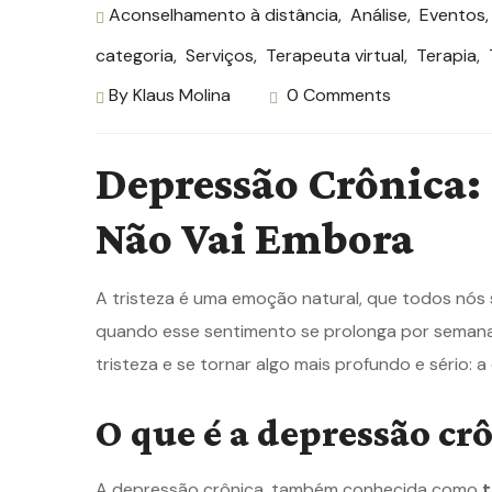
Aconselhamento à distância
,
Análise
,
Eventos
categoria
,
Serviços
,
Terapeuta virtual
,
Terapia
,
By
Klaus Molina
0 Comments
Depressão Crônica:
Não Vai Embora
A tristeza é uma emoção natural, que todos nós 
quando esse sentimento se prolonga por semanas
tristeza e se tornar algo mais profundo e sério: 
O que é a depressão cr
A depressão crônica, também conhecida como
t