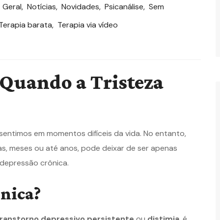
,
Geral
,
Notícias
,
Novidades
,
Psicanálise
,
Sem
Terapia barata
,
Terapia via vídeo
 Quando a Tristeza
sentimos em momentos difíceis da vida. No entanto,
, meses ou até anos, pode deixar de ser apenas
a depressão crônica.
ônica?
ranstorno depressivo persistente
ou
distimia
, é