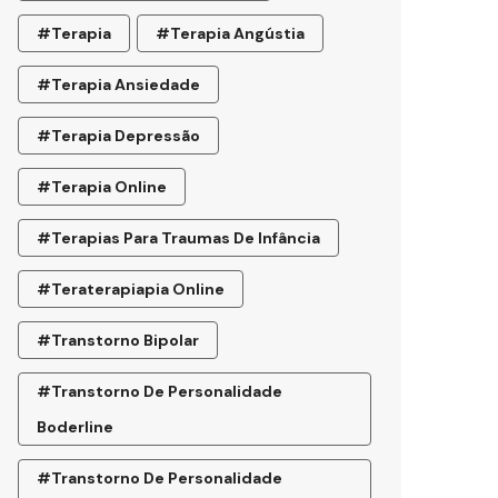
#terapia
#terapia Angústia
#terapia Ansiedade
#terapia Depressão
#terapia Online
#terapias Para Traumas De Infância
#teraterapiapia Online
#transtorno Bipolar
#transtorno De Personalidade
Boderline
#Transtorno De Personalidade