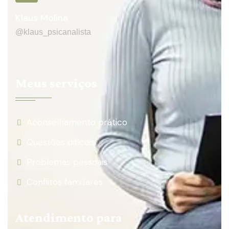
Klaus Molina
@klaus_psicanalista
Meus serviços
Aconselhamento prático
Questões difíceis
Problemas pessoais
Conflitos familiares
Atendimento para