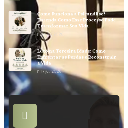
Como Funciona a Psicanálise?
Entenda Como Esse Processo Pode
Transformar Sua Vida
24
jul, 2026
Luto na Terceira Idade: Como
Enfrentar as Perdas e Reconstruir
a Vida
17
jul, 2026