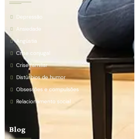
Depressão
Ansiedade
Angústia
Crise conjugal
Crise familiar
Distúrbios de humor
Obsessões e compulsões
Relacionamento social
Blog