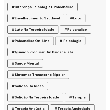
#diferença Psicologia E Psicanálise
#envelhecimento Saudável
#luto
#luto Na Terceira Idade
#psicanalise
#psicanalise On-Line
# Psicologia
#quando Procurar Um Psicanalista
#saude Mental
#sintomas Transtorno Bipolar
#solidão Do Idoso
#Solidão Na Terceira Idade
#terapia
#terapia Angústia
#terapia Ansiedade