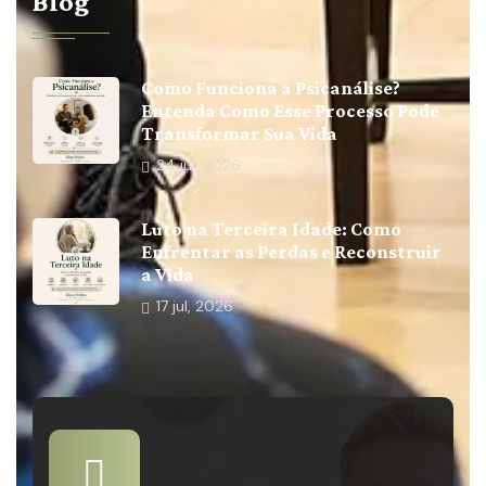
Blog
Como Funciona a Psicanálise?
Entenda Como Esse Processo Pode
Transformar Sua Vida
24
jul, 2026
Luto na Terceira Idade: Como
Enfrentar as Perdas e Reconstruir
a Vida
17
jul, 2026