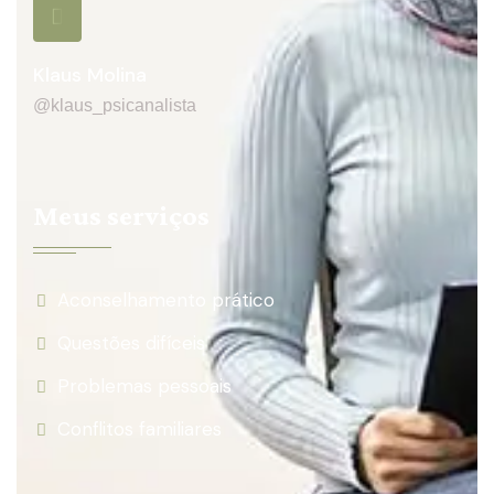
Klaus Molina
@klaus_psicanalista
Meus serviços
Aconselhamento prático
Questões difíceis
Problemas pessoais
Conflitos familiares