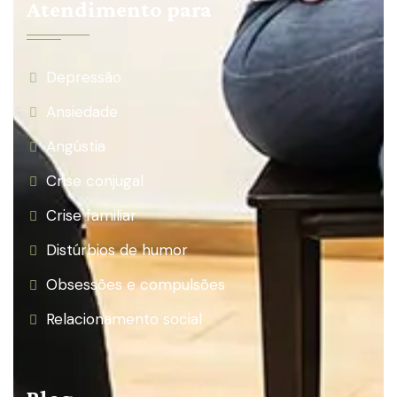
Atendimento para
Depressão
Ansiedade
Angústia
Crise conjugal
Crise familiar
Distúrbios de humor
Obsessões e compulsões
Relacionamento social