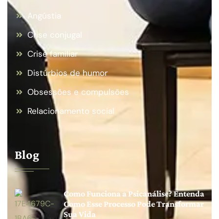
Angústia
Crise conjugal
Crise familiar
Distúrbios de humor
Obsessões e compulsões
Relacionamento social
Blog
Como Funciona a Psicanálise? Entenda
Como Esse Processo Pode Transformar
Sua Vida