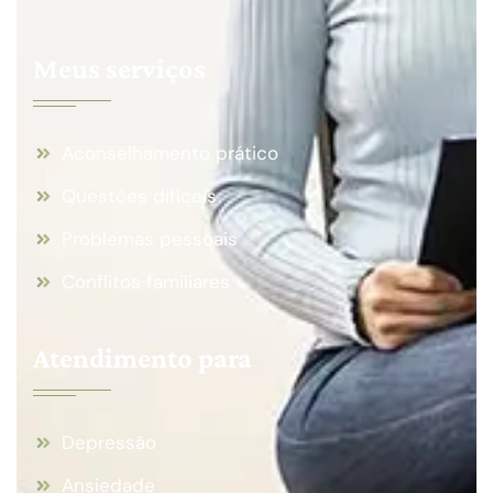
Meus serviços
Aconselhamento prático
Questões difíceis
Problemas pessoais
Conflitos familiares
Atendimento para
Depressão
Ansiedade