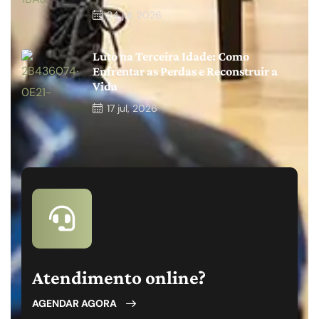
24
jul, 2026
Luto na Terceira Idade: Como
Enfrentar as Perdas e Reconstruir a
Vida
17
jul, 2026
Atendimento online?
AGENDAR AGORA